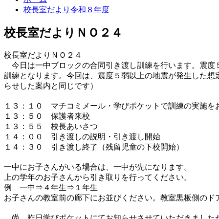
校長室だより令和８年度
校長室だよりＮＯ２４
校長室だよりＮＯ２４
今日は一中ブロックの合同引き渡し訓練を行います。震度５
訓練となります。今回は、震度５弱以上の地震が発生した想
らせした案内と同じです）
１３：１０ マチコミメール・学びポケットで訓練の実施を
１３：５０ 保護者来校
１３：５５ 校長あいさつ
１４：００ 引き渡しの説明・引き渡し開始
１４：３０ 引き渡し終了（残留児童の下校開始）
一中にお子さんがいる場合は、一中が先になります。
上の学年のお子さんから引き取りを行ってください。
例 一中⇒４年生⇒１年生
お子さんの教室前の廊下にお並びください。教室黒板側のド
尚、昨日学びポケットにてお知らせさせていただきましたが