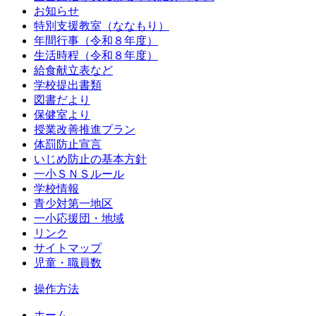
お知らせ
特別支援教室（ななもり）
年間行事（令和８年度）
生活時程（令和８年度）
給食献立表など
学校提出書類
図書だより
保健室より
授業改善推進プラン
体罰防止宣言
いじめ防止の基本方針
一小ＳＮＳルール
学校情報
青少対第一地区
一小応援団・地域
リンク
サイトマップ
児童・職員数
操作方法
ホーム