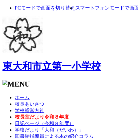
PCモードで画面を切り替え
スマートフォンモードで画
東大和市立第一小学校
ホーム
校長あいさつ
学校経営方針
校長室だより令和８年度
日記ページ（令和８年度）
学校だより「大和（だいわ）」
図書館指導員による本の紹介コラム