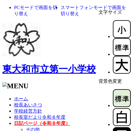
PCモードで画面を切
スマートフォンモードで画面を
文字サイズ
り替え
切り替え
東大和市立第一小学校
背景色変更
ホーム
校長あいさつ
学校経営方針
校長室だより令和８年度
日記ページ（令和８年度）
その他