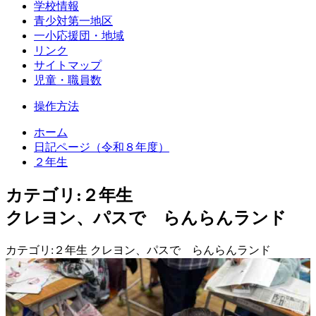
学校情報
青少対第一地区
一小応援団・地域
リンク
サイトマップ
児童・職員数
操作方法
ホーム
日記ページ（令和８年度）
２年生
カテゴリ:２年生
クレヨン、パスで らんらんランド
カテゴリ:２年生 クレヨン、パスで らんらんランド