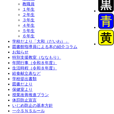
教職員
１年生
２年生
３年生
４年生
５年生
６年生
学校だより「大和（だいわ）」
図書館指導員による本の紹介コラム
お知らせ
特別支援教室（ななもり）
年間行事（令和８年度）
生活時程（令和８年度）
給食献立表など
学校提出書類
図書だより
保健室より
授業改善推進プラン
体罰防止宣言
いじめ防止の基本方針
一小ＳＮＳルール