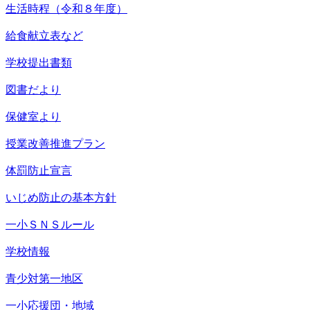
生活時程（令和８年度）
給食献立表など
学校提出書類
図書だより
保健室より
授業改善推進プラン
体罰防止宣言
いじめ防止の基本方針
一小ＳＮＳルール
学校情報
青少対第一地区
一小応援団・地域